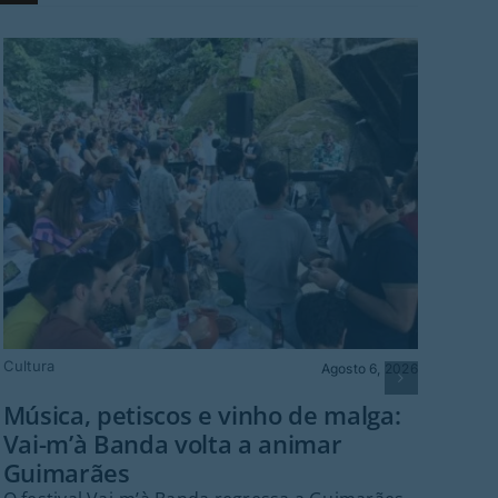
© Mo
Cultura
Agosto 6, 2026
Mo
Música, petiscos e vinho de malga:
Bra
Vai-m’à Banda volta a animar
O Mo
Guimarães
para
ao 