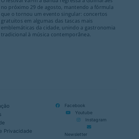
O festival Vai-m’à Banda regressa a Guimarães
20h
no próximo 29 de agosto, mantendo a fórmula
Alme
que o tornou um evento singular: concertos
gratuitos em algumas das tascas mais
emblemáticas da cidade, unindo a gastronomia
tradicional à música contemporânea.
ação
Facebook
Youtube
s
Instagram
de
de Privacidade
Newsletter