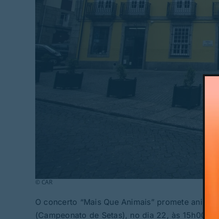
© CAR
O concerto “Mais Que Animais” promete animar a
(Campeonato de Setas), no dia 22, às 15h00, r