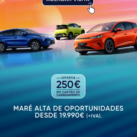
 de Quiz, 6ª Sessão da Temporada, com prémio para a eq
cios, alunos e amigos do C.A.R..
PUBLICIDADE