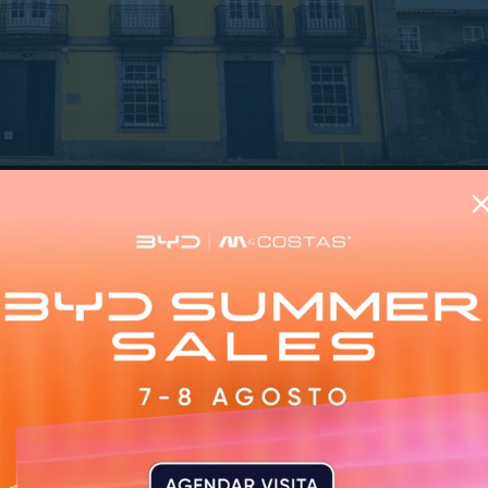
s famílias, entre as 09h30 e as 10h30. No dia 15, o Min
ealiza-se a homenagem a Jorge Pizarro e o Encontro de 