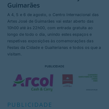
Rubricas
Guimarães
A 4, 5 e 6 de agosto, o Centro Internacional das
Jornal
Artes José de Guimarães vai estar aberto das
10h00 até às 22h00, com entrada gratuita ao
Revista
longo de todo o dia, unindo estes espaços e
respetivas exposições às comemorações das
Search
Festas da Cidade e Gualterianas e todos os que a
For:
visitam.
PUBLICIDADE
PUBLICIDADE