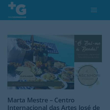
Skip
to
Toggl
content
Navig
Em Guimarães
Cultura
Desporto
Opinião
Região
Marta Mestre – Centro
Internacional das Artes José de