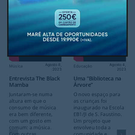
NOTÍCIAS RELACIONADAS
Agosto 8,
Agosto 4,
Música
Educação
2023
2023
Entrevista The Black
Uma “Biblioteca na
Mamba
Árvore”
Juntaram-se numa
O novo espaço para
altura em que o
as crianças foi
consumo de música
inaugurado na Escola
era bem diferente,
EB1/JI de S. Faustino.
com um gosto em
Um projeto que
comum: a música.
envolveu toda a
Com outras
comunidade e