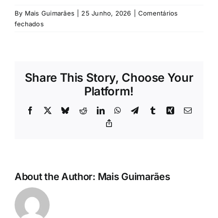
Rubricas
By
Mais Guimarães
|
25 Junho, 2026
|
Comentários
em
fechados
Jornal
Revista
Share This Story, Choose Your
Platform!
Search
For:
Facebook
X
Bluesky
Reddit
LinkedIn
WhatsApp
Telegram
Tumblr
Xing
Email
Copy
Link
About the Author:
Mais Guimarães