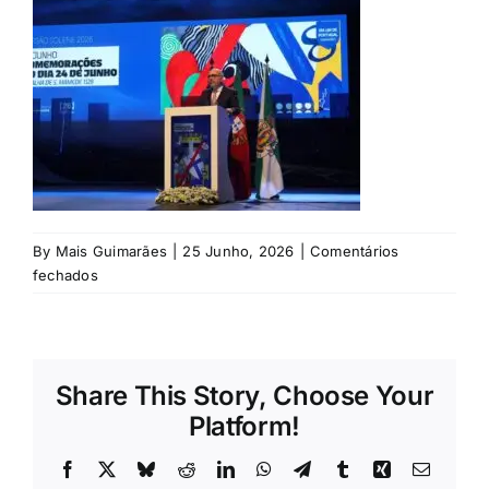
Rubricas
Jornal
Revista
Search
For:
By
Mais Guimarães
|
25 Junho, 2026
|
Comentários
em
fechados
©
Rodrigo
Marques
/
Share This Story, Choose Your
Mais
Guimarães
Platform!
Facebook
X
Bluesky
Reddit
LinkedIn
WhatsApp
Telegram
Tumblr
Xing
Email