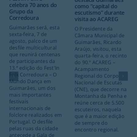
celebra 70 anos do
como “capital do
Grupo da
escutismo” durante
Corredoura
visita ao ACAREG
Guimarães será, esta
O Presidente da
sexta-feira, 7 de
Câmara Municipal de
agosto, palco de um
Guimarães, Ricardo
desfile multicultural
Araújo, visitou, esta
que reunirá centenas
quarta-feira, o recinto
de participantes da
do 90.º ACAREG –
13.ª edição do Fest'In
Acampamento
Folk Corredoura – O
Regional do Corpo
Mundo Dança em
Nacional de Escutas
Guimarães, um dos
(CNE), que decorre na
mais importantes
Montanha da Penha e
festivais
reúne cerca de 5.500
internacionais de
escuteiros, naquela
folclore realizados em
que é a maior edição
Portugal. O desfile
de sempre do
pelas ruas da cidade
encontro regional.
antecede a Gala de