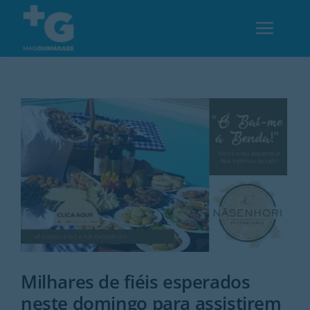
Skip
to
Toggl
content
Navig
Em Guimarães
Cultura
Desporto
Opinião
Região
Milhares de fiéis esperados
neste domingo para assistirem