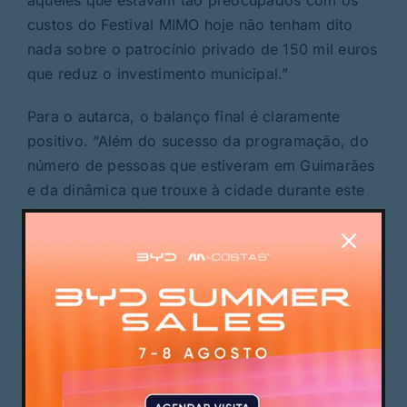
custos do Festival MIMO hoje não tenham dito
nada sobre o patrocínio privado de 150 mil euros
que reduz o investimento municipal.”
Para o autarca, o balanço final é claramente
positivo. “Além do sucesso da programação, do
número de pessoas que estiveram em Guimarães
e da dinâmica que trouxe à cidade durante este
fim de semana, foi uma iniciativa cultural capaz
de angariar apoio público nacional e apoio
privado. Por todas estas razões, foi uma aposta
ganha.”
PUBLICIDADE