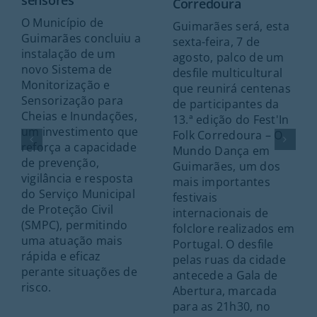
sensores
Corredoura
O Município de
Guimarães será, esta
Guimarães concluiu a
sexta-feira, 7 de
instalação de um
agosto, palco de um
novo Sistema de
desfile multicultural
Monitorização e
que reunirá centenas
Sensorização para
de participantes da
Cheias e Inundações,
13.ª edição do Fest'In
um investimento que
Folk Corredoura – O
reforça a capacidade
Mundo Dança em
de prevenção,
Guimarães, um dos
vigilância e resposta
mais importantes
do Serviço Municipal
festivais
de Proteção Civil
internacionais de
(SMPC), permitindo
folclore realizados em
uma atuação mais
Portugal. O desfile
rápida e eficaz
pelas ruas da cidade
perante situações de
antecede a Gala de
risco.
Abertura, marcada
para as 21h30, no