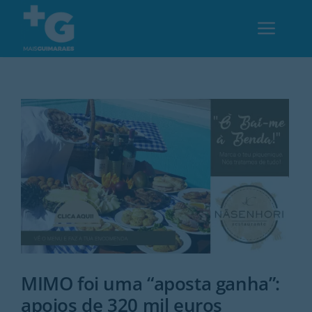
Skip
to
Toggl
content
Navig
Em Guimarães
Cultura
Desporto
Opinião
Região
MIMO foi uma “aposta ganha”:
apoios de 320 mil euros