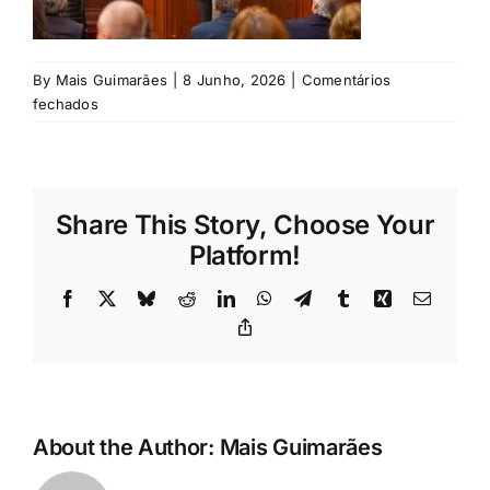
Rubricas
Jornal
By
Mais Guimarães
|
8 Junho, 2026
|
Comentários
em
fechados
©
Revista
UMinho
Search
Share This Story, Choose Your
For:
Platform!
Facebook
X
Bluesky
Reddit
LinkedIn
WhatsApp
Telegram
Tumblr
Xing
Email
Copy
Link
About the Author:
Mais Guimarães