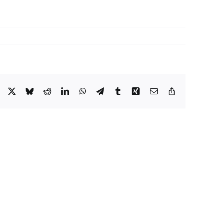
Facebook
X
Bluesky
Reddit
LinkedIn
WhatsApp
Telegram
Tumblr
Xing
Email
Copy
Link