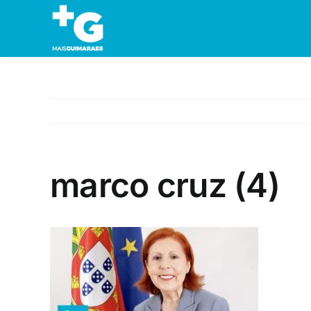
Skip
to
content
marco cruz (4)