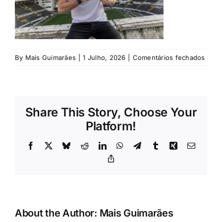
Rubricas
Jornal
em
By
Mais Guimarães
|
1 Julho, 2026
|
Comentários fechados
Revista
©
Vitóri
SC
Search
For:
Share This Story, Choose Your
Platform!
Facebook
X
Bluesky
Reddit
LinkedIn
WhatsApp
Telegram
Tumblr
Xing
Email
Copy
Link
About the Author:
Mais Guimarães