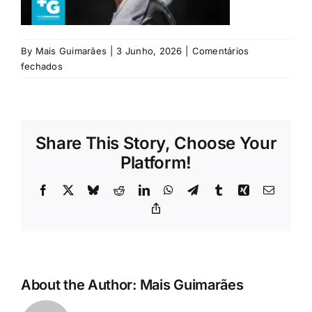
Rubricas
Jornal
By
Mais Guimarães
|
3 Junho, 2026
|
Comentários
em
fechados
Saviolo
Revista
(2)
Search
Share This Story, Choose Your
For:
Platform!
Facebook
X
Bluesky
Reddit
LinkedIn
WhatsApp
Telegram
Tumblr
Xing
Email
Copy
Link
About the Author:
Mais Guimarães