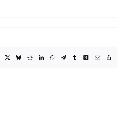
Facebook
X
Bluesky
Reddit
LinkedIn
WhatsApp
Telegram
Tumblr
Xing
Email
Copy
Link