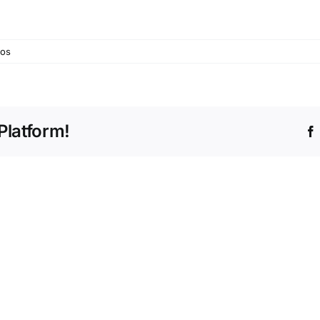
em
dos
Saviolo
Platform!