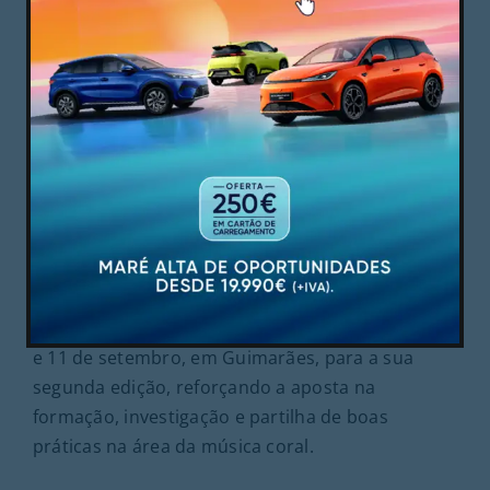
Cultura
Julho 8, 2026
Guimarães Choral Lab regressa em setembro
para a segunda edição
O Guimarães Choral Lab regressa entre os dias 9
e 11 de setembro, em Guimarães, para a sua
segunda edição, reforçando a aposta na
formação, investigação e partilha de boas
práticas na área da música coral.