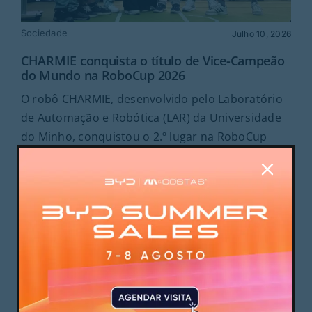
Sociedade
Julho 10, 2026
CHARMIE conquista o título de Vice-Campeão
do Mundo na RoboCup 2026
O robô CHARMIE, desenvolvido pelo Laboratório
de Automação e Robótica (LAR) da Universidade
do Minho, conquistou o 2.º lugar na RoboCup
2026, tornando-se Vice-Campeão do Mundo na
liga RoboCup@Home, uma das mais exigentes
competições internacionais de robótica e
inteligência artificial.