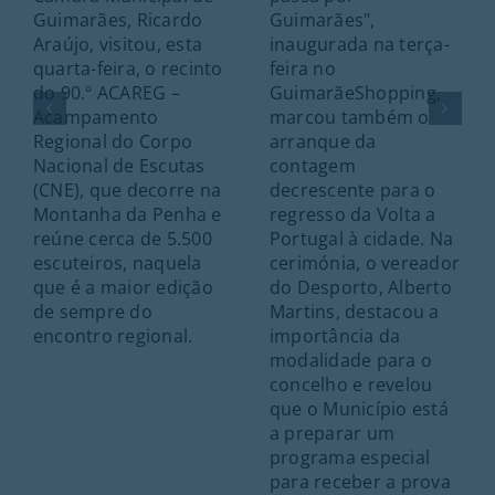
Guimarães, Ricardo
Guimarães",
Araújo, visitou, esta
inaugurada na terça-
quarta-feira, o recinto
feira no
do 90.º ACAREG –
GuimarãeShopping,
Acampamento
marcou também o
Regional do Corpo
arranque da
Nacional de Escutas
contagem
(CNE), que decorre na
decrescente para o
Montanha da Penha e
regresso da Volta a
reúne cerca de 5.500
Portugal à cidade. Na
escuteiros, naquela
cerimónia, o vereador
que é a maior edição
do Desporto, Alberto
de sempre do
Martins, destacou a
encontro regional.
importância da
modalidade para o
concelho e revelou
que o Município está
a preparar um
programa especial
para receber a prova