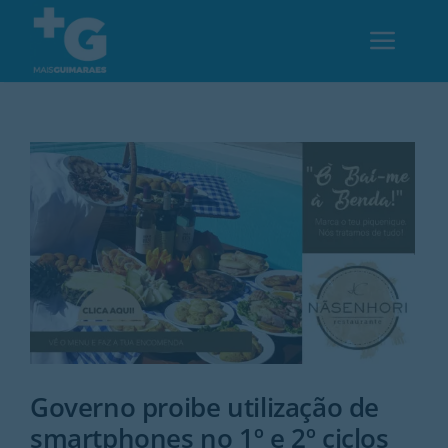
Skip
to
Toggl
content
Navig
Em Guimarães
Cultura
Desporto
Opinião
Região
Governo proibe utilização de
smartphones no 1º e 2º ciclos