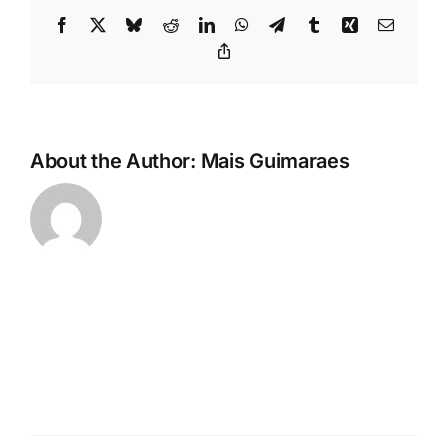
Facebook
X
Bluesky
Reddit
LinkedIn
WhatsApp
Telegram
Tumblr
Xing
Email
Copy
Link
About the Author:
Mais Guimaraes