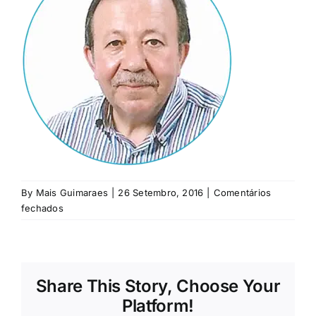
Rubricas
Jornal
Revista
Search
For:
By
Mais Guimaraes
|
26 Setembro, 2016
|
Comentários
em
fechados
antonio-
rocha-
costa
Share This Story, Choose Your
Platform!