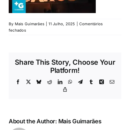
Rubricas
Jornal
By
Mais Guimarães
|
11 Julho, 2025
|
Comentários
em
fechados
rpock
Revista
Search
Share This Story, Choose Your
For:
Platform!
Facebook
X
Bluesky
Reddit
LinkedIn
WhatsApp
Telegram
Tumblr
Xing
Email
Copy
Link
About the Author:
Mais Guimarães