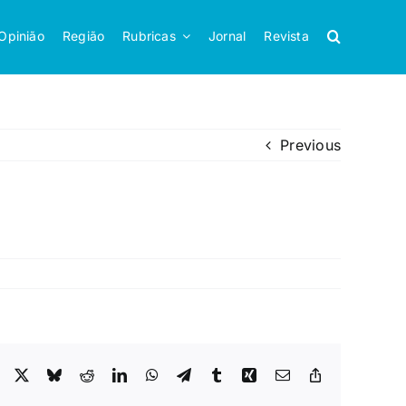
Opinião
Região
Rubricas
Jornal
Revista
Previous
Facebook
X
Bluesky
Reddit
LinkedIn
WhatsApp
Telegram
Tumblr
Xing
Email
Copy
Link