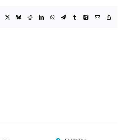
Facebook
X
Bluesky
Reddit
LinkedIn
WhatsApp
Telegram
Tumblr
Xing
Email
Copy
Link