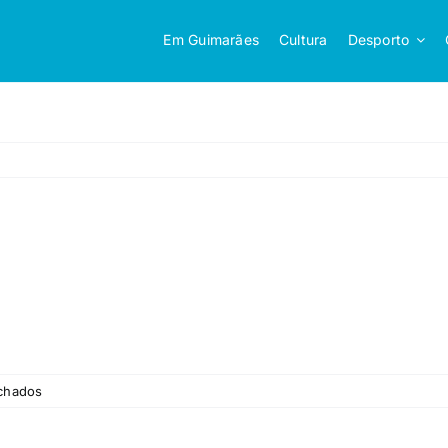
Em Guimarães
Cultura
Desporto
em
chados
patinagem1