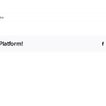
em
dos
©
Trofa
Saúde
Platform!