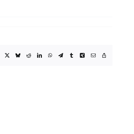
Facebook
X
Bluesky
Reddit
LinkedIn
WhatsApp
Telegram
Tumblr
Xing
Email
Copy
Link