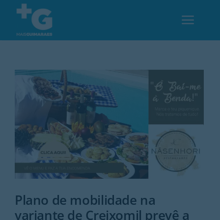
Skip
to
Toggl
content
Navig
Em Guimarães
Cultura
Desporto
Opinião
Região
Plano de mobilidade na
variante de Creixomil prevê a