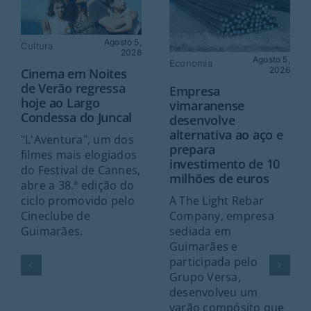
Agosto 5,
Cultura
2026
Agosto 5,
Economia
2026
Cinema em Noites
de Verão regressa
Empresa
hoje ao Largo
vimaranense
Condessa do Juncal
desenvolve
alternativa ao aço e
"L'Aventura", um dos
prepara
filmes mais elogiados
investimento de 10
do Festival de Cannes,
milhões de euros
abre a 38.ª edição do
A The Light Rebar
ciclo promovido pelo
Company, empresa
Cineclube de
sediada em
Guimarães.
Guimarães e
participada pelo
Grupo Versa,
desenvolveu um
varão compósito que