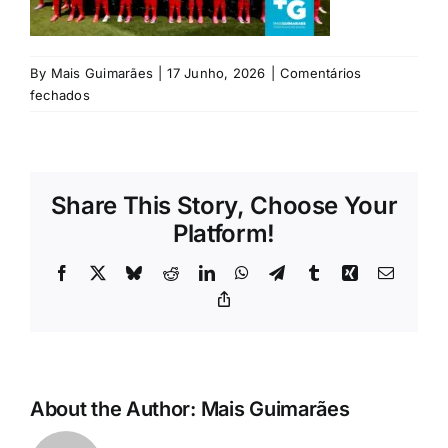
Rubricas
Jornal
By
Mais Guimarães
|
17 Junho, 2026
|
Comentários
em
fechados
fpf
Revista
Search
Share This Story, Choose Your
For:
Platform!
Facebook
X
Bluesky
Reddit
LinkedIn
WhatsApp
Telegram
Tumblr
Xing
Email
Copy
Link
About the Author:
Mais Guimarães