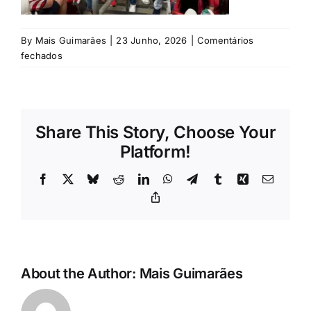
Rubricas
By
Mais Guimarães
|
23 Junho, 2026
|
Comentários
Jornal
em
fechados
Revista
Share This Story, Choose Your
Search
Platform!
For:
Facebook
X
Bluesky
Reddit
LinkedIn
WhatsApp
Telegram
Tumblr
Xing
Email
Copy
Link
About the Author:
Mais Guimarães