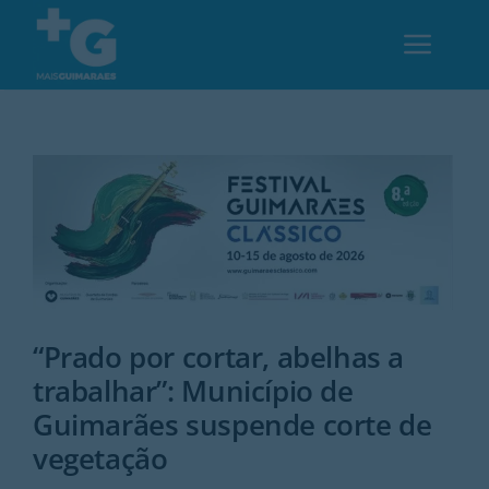
Skip
to
Toggl
content
Navig
Em Guimarães
Cultura
Desporto
“Prado por cortar, abelhas a
Opinião
trabalhar”: Município de
Guimarães suspende corte de
Região
vegetação