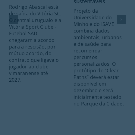
sustentáveis
Rodrigo Abascal está
Projeto da
de saída do Vitória SC.
Universidade do
O central uruguaio e a
Minho e do ISAVE
Vitória Sport Clube -
combina dados
Futebol SAD
ambientais, urbanos
chegaram a acordo
e de saúde para
para a rescisão, por
recomendar
mútuo acordo, do
percursos
contrato que ligava o
personalizados. O
jogador ao clube
protótipo do “Clear
vimaranense até
Paths” deverá estar
2027.
disponível em
dezembro e será
inicialmente testado
no Parque da Cidade.