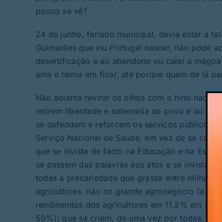
pouco se vê?
24 de junho, feriado municipal, devia estar a 
Guimarães que viu Portugal nascer, não pode ac
desertificação e ao abandono ou calar a mágoa
ama e teima em ficar, até porque quem de lá pa
Não adianta revirar os olhos com o hino nacio
retirem liberdade e soberania ao povo e ao pa
se defendam e reforcem os serviços públicos, ao 
Serviço Nacional de Saúde, em vez de se continu
que se invista de facto na Educação e na Escola
se passem das palavras aos atos e se invista d
todas à precariedade que grassa entre milhares d
agricultores, não no grande agronegócio (a pol
rendimentos dos agricultores em 11,2% em 202
50%); que se criem, de uma vez por todas, as R