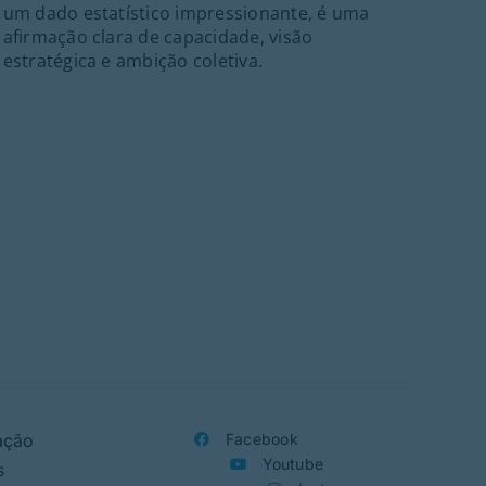
um dado estatístico impressionante, é uma
A m
afirmação clara de capacidade, visão
mas
estratégica e ambição coletiva.
ref
par
ação
Facebook
Youtube
s