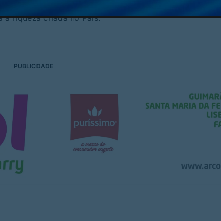
 em Portugal tiveram, em 2022, 20 milhões de euros de l
a riqueza criada no País.
PUBLICIDADE