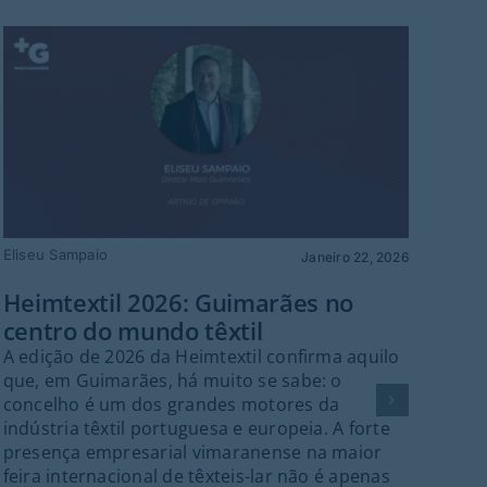
Eliseu Sampaio
Elis
Janeiro 22, 2026
Heimtextil 2026: Guimarães no
Gui
centro do mundo têxtil
os 
A edição de 2026 da Heimtextil confirma aquilo
O an
que, em Guimarães, há muito se sabe: o
pol
concelho é um dos grandes motores da
vira
indústria têxtil portuguesa e europeia. A forte
col
presença empresarial vimaranense na maior
aut
feira internacional de têxteis-lar não é apenas
36 a