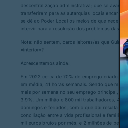
descentralização administrativa; que se avance
transferirem para as autarquias locais encargo
se dê ao Poder Local os meios de que necessita
intervir para a resolução dos problemas das po
Nota: não sentem, caros leitores/as que Guima
«interior»?
Acrescentemos ainda:
Em 2022 cerca de 70% do emprego criado foi co
em média, 41 horas semanais. Sendo que mais d
mais por semana no seu emprego principal, são
3,9%. Um milhão e 800 mil trabalhadores, 44% d
domingos e feriados, com o que daí resulta de 
conciliação entre a vida profissional e familia
mil euros brutos por mês, e 2 milhões de pesso