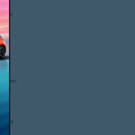
 se
r; que
 de
s
balham,
as ou
 de
s,
à
nos de
ças.