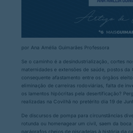
por Ana Amélia Guimarães Professora
Se o caminho é a desindustrialização, cortes no
maternidades e extensões de saúde, postos da 
consequente afastamento entre os órgãos eleit
eliminação de carreiras rodoviárias, falta de in
os lamentos hipócritas pela desertificação? Pe
realizadas na Covilhã no pretérito dia 19 de Jun
De discursos de pompa para circunstâncias dive
rotunda ou homenagear um civil, saem da boca d
parágrafos cheios de piscadelas à história da c