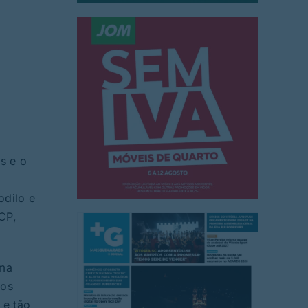
s e o
odilo e
CP,
uma
gos
 e tão