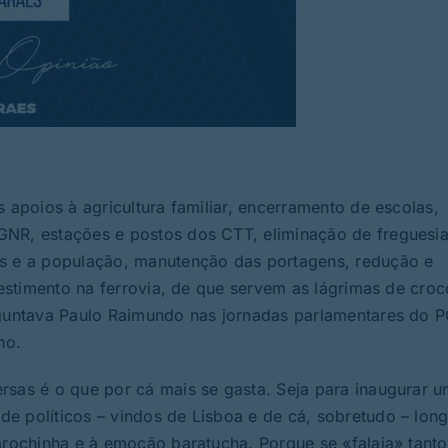
s apoios à agricultura familiar, encerramento de escolas,
GNR, estações e postos dos CTT, eliminação de freguesia
os e a população, manutenção das portagens, redução e
vestimento na ferrovia, de que servem as lágrimas de croc
rguntava Paulo Raimundo nas jornadas parlamentares do P
ho.
rsas é o que por cá mais se gasta. Seja para inaugurar 
e políticos – vindos de Lisboa e de cá, sobretudo – lon
arochinha e à emoção baratucha. Porque se «falaja» tanto