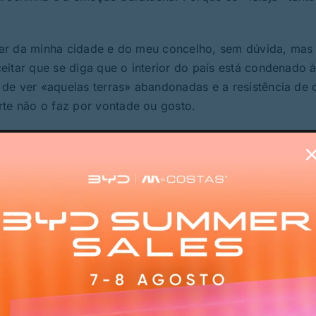
falar da minha cidade e do meu concelho, sem dúvida, mas
eitar que se diga que o interior do país está condenado 
 de ver «aquelas terras» abandonadas e a resistência de
rte não o faz por vontade ou gosto.
nal quando, ao mesmo tempo, deixamos que políticas conc
ís. As necessidades são muitas e os desafios também, ma
invés de se desinvestir e privatizar; que se invista de f
ar a transferir dinheiros públicos para o negócio da doe
 Pública, que se respeitem e valorizem os seus profission
e facto na Ciência e na Investigação, pondo termo de uma
e investigadores; que se invista na agricultura e nos
ítica prosseguida pelo Governo está na origem da reduçã
2 e no agravamento do défice da balança agroalimentar 
egiões Administrativas, respeitando o princípio da