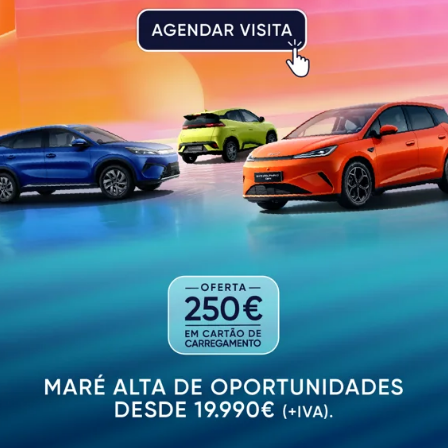
, de uma vez por todas, com a Regionalização, em vez de
s em áreas de competências que cabe ao Estado assegura
 e que a Constituição consagra para que seja mais capaz
pulações.
rães tem andado a «marcar-passo» e a ficar cada vez mai
m vínculos precários. Em Portugal os trabalhadores tra
e 350 mil trabalhadores trabalham habitualmente 49 hor
 7,3% do total dos trabalhadores, acima da média da UE
os trabalhadores, trabalham por turnos, à noite, sábado
dificuldades acrescidas à organização da vida privada e 
r. Três milhões de trabalhadores, 70% do total, ganham me
as estão na pobreza, dos quais mais de 300 mil são crian