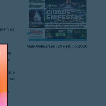
à
 quem as
Mais Guimarães I 29 de julho 2026
retas
s… que
acto no
nça;
ais; que
 vez por
o dos
em