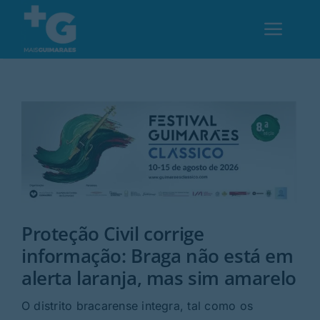
Skip
to
Toggl
content
Navig
Em Guimarães
Cultura
Desporto
Proteção Civil corrige
Opinião
informação: Braga não está em
alerta laranja, mas sim amarelo
Região
O distrito bracarense integra, tal como os