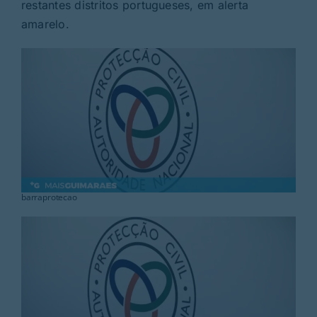
Rubricas
restantes distritos portugueses, em alerta
amarelo.
Jornal
Revista
Search
For:
barraprotecao