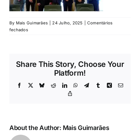
Rubricas
Jornal
By
Mais Guimarães
|
24 Julho, 2025
|
Comentários
em
fechados
©
Revista
PS
Search
Share This Story, Choose Your
For:
Platform!
Facebook
X
Bluesky
Reddit
LinkedIn
WhatsApp
Telegram
Tumblr
Xing
Email
Copy
Link
About the Author:
Mais Guimarães