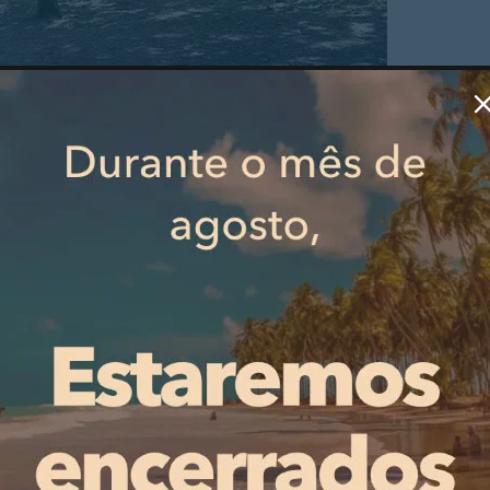
o Municipal do passado dia 13 de janeiro.
e visa criar um espaço de lazer naturalizado, que aprovei
de ambiental. A intervenção está alinhada com o projeto
 (2021-2027), que prevê a renaturalização do Rio Febras
ão de vegetação autóctone.
PUBLICIDADE