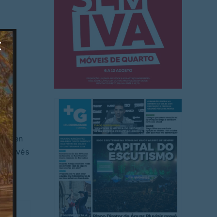
ta a
 Green
 através