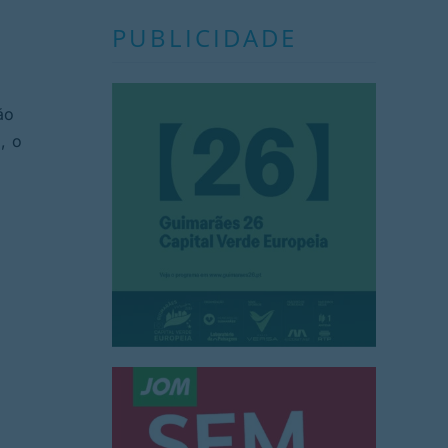
PUBLICIDADE
ão
, o