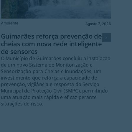
Ambiente
Gu
Agosto 7, 2026
Fes
Guimarães reforça prevenção de
Gr
cheias com nova rede inteligente
Guim
de sensores
palc
O Município de Guimarães concluiu a instalação
cent
de um novo Sistema de Monitorização e
Fes
Sensorização para Cheias e Inundações, um
Gui
investimento que reforça a capacidade de
inte
prevenção, vigilância e resposta do Serviço
Port
Municipal de Proteção Civil (SMPC), permitindo
ant
uma atuação mais rápida e eficaz perante
21h
situações de risco.
ass
Folc
org