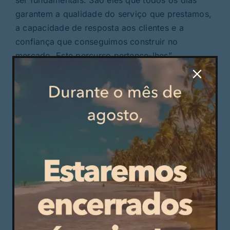
garantem a qualidade do serviço que prestamos,
a capacidade de resposta aos clientes e a
confiança que conseguimos construir no
mercado. Este percurso pertence-lhes”,
destacou.
Ao celebrar duas décadas de atividade, a
quioske.me reforçou assim a sua ambição de
continuar a crescer num setor em permanente
evolução, mantendo a aposta na inovação
tecnológica, na proximidade aos clientes e na
valorização das pessoas que ajudaram a
construir a sua história.