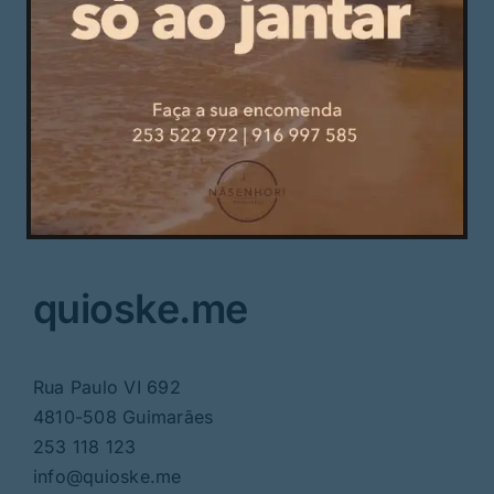
© quioske.me
quioske.me
Rua Paulo VI 692
4810-508 Guimarães
253 118 123
info@quioske.me