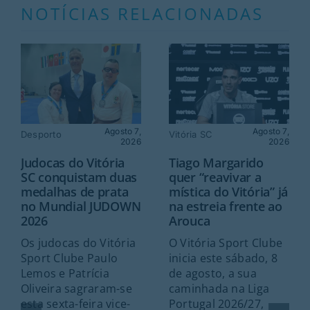
NOTÍCIAS RELACIONADAS
Agosto 7,
Agosto 7,
Desporto
Vitória SC
2026
2026
Judocas do Vitória
Tiago Margarido
SC conquistam duas
quer “reavivar a
medalhas de prata
mística do Vitória” já
no Mundial JUDOWN
na estreia frente ao
2026
Arouca
Os judocas do Vitória
O Vitória Sport Clube
Sport Clube Paulo
inicia este sábado, 8
Lemos e Patrícia
de agosto, a sua
Oliveira sagraram-se
caminhada na Liga
esta sexta-feira vice-
Portugal 2026/27,