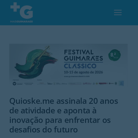
Skip
to
Toggl
content
Navig
Em Guimarães
Cultura
Desporto
Quioske.me assinala 20 anos
Opinião
de atividade e aponta à
inovação para enfrentar os
Região
desafios do futuro