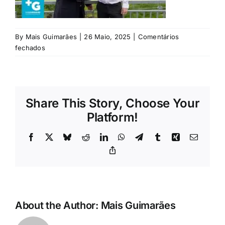
Rubricas
Jornal
By
Mais Guimarães
|
26 Maio, 2025
|
Comentários
em
fechados
1
Revista
(15)
Search
Share This Story, Choose Your
For:
Platform!
Facebook
X
Bluesky
Reddit
LinkedIn
WhatsApp
Telegram
Tumblr
Xing
Email
Copy
Link
About the Author:
Mais Guimarães