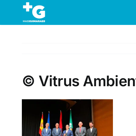
Skip
to
content
© Vitrus Ambien