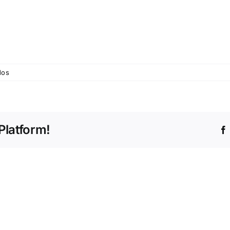
em
dos
©
Vitrus
Ambiente
Platform!