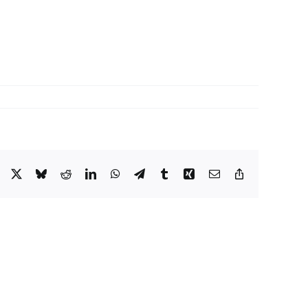
Facebook
X
Bluesky
Reddit
LinkedIn
WhatsApp
Telegram
Tumblr
Xing
Email
Copy
Link