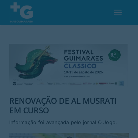
Skip
to
Toggl
content
Navig
Em Guimarães
Cultura
Desporto
RENOVAÇÃO DE AL MUSRATI
Opinião
EM CURSO
Região
Informação foi avançada pelo jornal O Jogo.