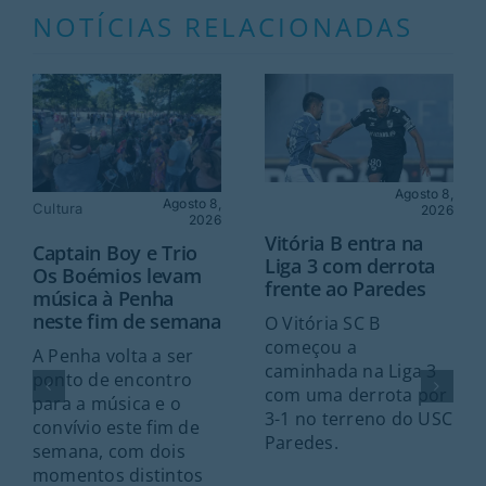
NOTÍCIAS RELACIONADAS
Agosto 8,
Agosto 8,
Cultura
2026
2026
Vitória B entra na
Captain Boy e Trio
Liga 3 com derrota
Os Boémios levam
frente ao Paredes
música à Penha
neste fim de semana
O Vitória SC B
começou a
A Penha volta a ser
caminhada na Liga 3
ponto de encontro
com uma derrota por
para a música e o
3-1 no terreno do USC
convívio este fim de
Paredes.
semana, com dois
momentos distintos