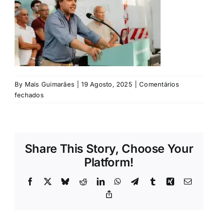
Rubricas
Jornal
Revista
By
Mais Guimarães
|
19 Agosto, 2025
|
Comentários
Search
em
fechados
For:
©
Juntos
por
Guimarães
Share This Story, Choose Your
Platform!
Facebook
X
Bluesky
Reddit
LinkedIn
WhatsApp
Telegram
Tumblr
Xing
Email
Copy
Link