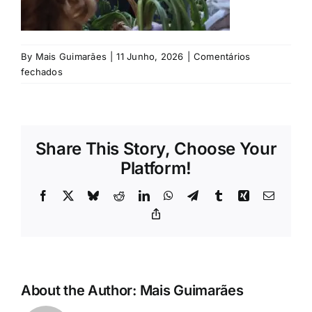
Rubricas
Jornal
By
Mais Guimarães
|
11 Junho, 2026
|
Comentários
em
fechados
Revista
Search
Share This Story, Choose Your
For:
Platform!
Facebook
X
Bluesky
Reddit
LinkedIn
WhatsApp
Telegram
Tumblr
Xing
Email
Copy
Link
About the Author:
Mais Guimarães