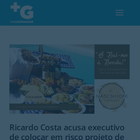
Skip
to
Toggl
content
Navig
Em Guimarães
Cultura
Desporto
Opinião
Região
Ricardo Costa acusa executivo
de colocar em risco projeto de