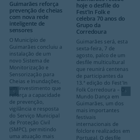
Guimarães reforça
hoje o desfile do
prevenção de cheias
Fest’In Folk e
com nova rede
celebra 70 anos do
inteligente de
Grupo da
sensores
Corredoura
O Município de
Guimarães será, esta
Guimarães concluiu a
sexta-feira, 7 de
instalação de um
agosto, palco de um
novo Sistema de
desfile multicultural
Monitorização e
que reunirá centenas
Sensorização para
de participantes da
Cheias e Inundações,
13.ª edição do Fest'In
um investimento que
Folk Corredoura – O
reforça a capacidade
Mundo Dança em
de prevenção,
Guimarães, um dos
vigilância e resposta
mais importantes
do Serviço Municipal
festivais
de Proteção Civil
internacionais de
(SMPC), permitindo
folclore realizados em
uma atuação mais
Portugal. O desfile