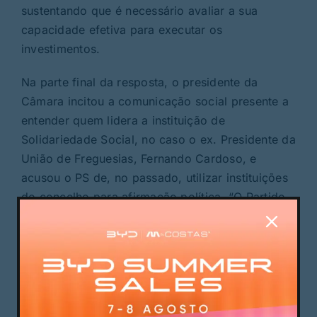
sustentando que é necessário avaliar a sua
capacidade efetiva para executar os
investimentos.
Na parte final da resposta, o presidente da
Câmara incitou a comunicação social presente a
entender quem lidera a instituição de
Solidariedade Social, no caso o ex. Presidente da
União de Freguesias, Fernando Cardoso, e
acusou o PS de, no passado, utilizar instituições
do concelho para afirmação política. “O Partido
Socialista fazia muito isso. Nós estamos
verdadeiramente preocupados em dar resposta à
população e em aferir as reais condições que
estas instituições têm para realizar o
investimento”, concluiu.