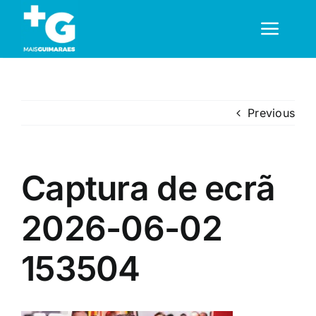
Skip
to
Toggl
content
Navig
Em Guimarães
Previous
Cultura
Captura de ecrã
Desporto
2026-06-02
Opinião
153504
Região