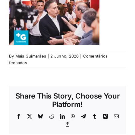
Rubricas
Jornal
Revista
By
Mais Guimarães
|
2 Junho, 2026
|
Comentários
Search
em
fechados
For:
Captura
de
ecrã
2026-
Share This Story, Choose Your
06-
02
Platform!
153504
Facebook
X
Bluesky
Reddit
LinkedIn
WhatsApp
Telegram
Tumblr
Xing
Email
Copy
Link