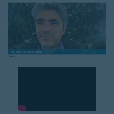
Rubricas
Jornal
Revista
Search
For:
barra_fb