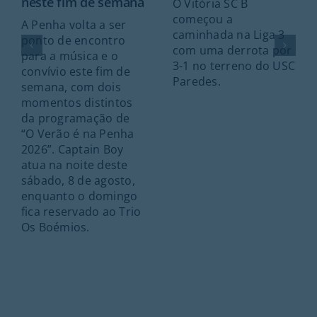
neste fim de semana
O Vitória SC B
começou a
A Penha volta a ser
caminhada na Liga 3
ponto de encontro
com uma derrota por
para a música e o
3-1 no terreno do USC
convívio este fim de
Paredes.
semana, com dois
momentos distintos
da programação de
“O Verão é na Penha
2026”. Captain Boy
atua na noite deste
sábado, 8 de agosto,
enquanto o domingo
fica reservado ao Trio
Os Boémios.