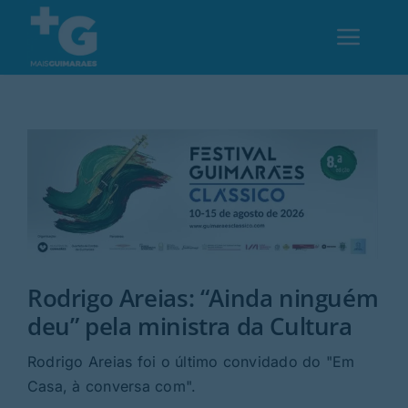
Skip
to
Toggl
content
Navig
Em Guimarães
Cultura
Desporto
Rodrigo Areias: “Ainda ninguém
Opinião
deu” pela ministra da Cultura
Região
Rodrigo Areias foi o último convidado do "Em
Casa, à conversa com".