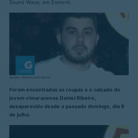
Rubricas
Sound Wave, em Esmoriz.
Jornal
Revista
Search
For:
daniel-ribeiro-com-barra
Foram encontradas as roupas e o calçado do
jovem vimaranense Daniel Ribeiro,
desaparecido desde o passado domingo, dia 9
de julho.