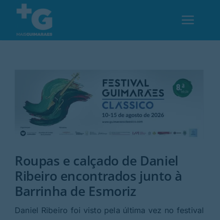
Skip
to
Toggl
content
Navig
Em Guimarães
Cultura
Desporto
Roupas e calçado de Daniel
Opinião
Ribeiro encontrados junto à
Barrinha de Esmoriz
Região
Daniel Ribeiro foi visto pela última vez no festival