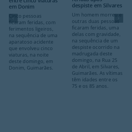
entre cinco viaturas
despiste em Silvares
em Donim
Um homem morreu e
Cinco pessoas
outras duas pessoas
ficaram feridas, com
ficaram feridas, uma
ferimentos ligeiros,
delas com gravidade,
na sequência de uma
na sequência de um
aparatoso acidente
despiste ocorrido na
que envolveu cinco
madrugada deste
viaturas, na noite
domingo, na Rua 25
deste domingo, em
de Abril, em Silvares,
Donim, Guimarães.
Guimarães. As vítimas
têm idades entre os
75 e os 85 anos.