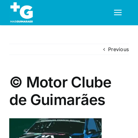
Skip
to
Toggl
content
Navig
Em Guimarães
Previous
Cultura
© Motor Clube
Desporto
de Guimarães
Opinião
Região