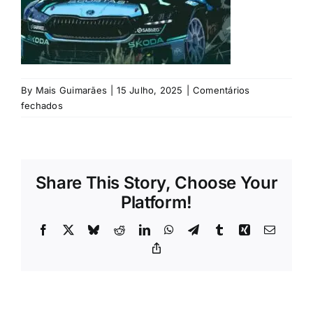
Rubricas
Jornal
By
Mais Guimarães
|
15 Julho, 2025
|
Comentários
Revista
em
fechados
©
Search
Motor
For:
Clube
de
Share This Story, Choose Your
Guimarães
Platform!
Facebook
X
Bluesky
Reddit
LinkedIn
WhatsApp
Telegram
Tumblr
Xing
Email
Copy
Link