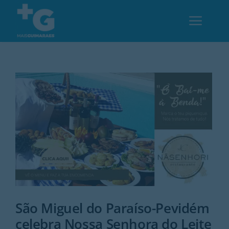
Skip
to
Toggl
content
Navig
Em Guimarães
Cultura
Desporto
Opinião
Região
São Miguel do Paraíso-Pevidém
celebra Nossa Senhora do Leite