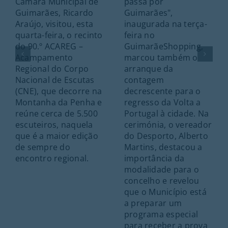
Câmara Municipal de
passa por
Guimarães, Ricardo
Guimarães",
Araújo, visitou, esta
inaugurada na terça-
quarta-feira, o recinto
feira no
do 90.º ACAREG –
GuimarãeShopping,
Acampamento
marcou também o
Regional do Corpo
arranque da
Nacional de Escutas
contagem
(CNE), que decorre na
decrescente para o
Montanha da Penha e
regresso da Volta a
reúne cerca de 5.500
Portugal à cidade. Na
escuteiros, naquela
cerimónia, o vereador
que é a maior edição
do Desporto, Alberto
de sempre do
Martins, destacou a
encontro regional.
importância da
modalidade para o
concelho e revelou
que o Município está
a preparar um
programa especial
para receber a prova