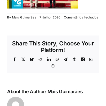
Rubricas
Jornal
em
By
Mais Guimarães
|
7 Julho, 2026
|
Comentários fechados
Gui
Revista
Share This Story, Choose Your
Search
Platform!
For:
Facebook
X
Bluesky
Reddit
LinkedIn
WhatsApp
Telegram
Tumblr
Xing
Email
Copy
Link
About the Author:
Mais Guimarães