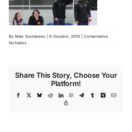
Rubricas
Jornal
By
Mais Guimaraes
|
6 Outubro, 2016
|
Comentários
Revista
em
fechados
lourenco-
almeida_serzedelo
Search
For:
Share This Story, Choose Your
Platform!
Facebook
X
Bluesky
Reddit
LinkedIn
WhatsApp
Telegram
Tumblr
Xing
Email
Copy
Link