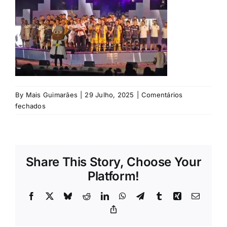
Rubricas
Jornal
Revista
By
Mais Guimarães
|
29 Julho, 2025
|
Comentários
Search
em
fechados
For:
©
Eliseu
Sampaio
/
Share This Story, Choose Your
Mais
Guimarães
Platform!
Facebook
X
Bluesky
Reddit
LinkedIn
WhatsApp
Telegram
Tumblr
Xing
Email
Copy
Link