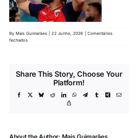
Rubricas
Jornal
By
Mais Guimarães
|
22 Junho, 2026
|
Comentários
em
fechados
Revista
©VSC
Search
For:
Share This Story, Choose Your
Platform!
Facebook
X
Bluesky
Reddit
LinkedIn
WhatsApp
Telegram
Tumblr
Xing
Email
Copy
Link
About the Author:
Mais Guimarães