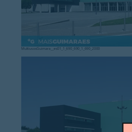
MultiusosGuimara__es01_1_690_690_1_690_2000