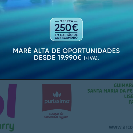
re o desenvolvimento dos recursos humanos no desporto
rimeira organização do género a surgir na Europa, sendo
ação e as políticas desportivas. A especialização da EN
s membros da rede, as relações com várias outras organ
to académico e prático, são fatores que fazem a organ
PUBLICIDADE