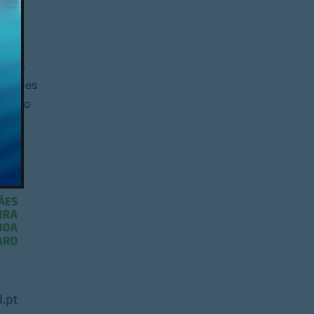
.
SE no
izações
ização