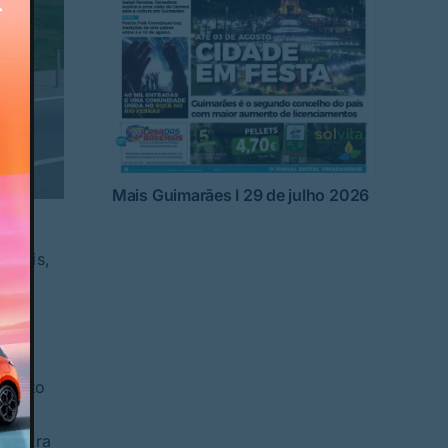
Mais Guimarães I 29 de julho 2026
a
ionais,
el
ação
imento
,
rvadora