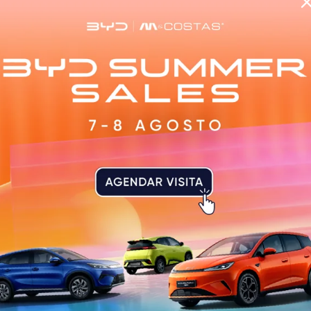
ivo da ENSE – European Network of Sport Education, um
a (Áustria), que agrupa organizações académicas, profiss
bito da promoção da ciência e educação desportiva a nív
desde a década 80, o trabalho da rede europeia de educ
e atividade física, coaching, gestão, saúde e desenvolv
a fazer parte, coopera nos processos de desenvolvimento
ducação desportiva na Europa e tem o estatuto de obse