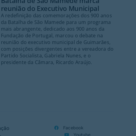
Batalha de São Mamede marca
Mús
reunião do Executivo Municipal
Va
A redefinição das comemorações dos 900 anos
Gu
da Batalha de São Mamede para um programa
O f
mais abrangente, dedicado aos 900 anos da
no 
Fundação de Portugal, marcou o debate na
que
reunião do executivo municipal de Guimarães,
gra
com posições divergentes entre a vereadora do
emb
Partido Socialista, Gabriela Nunes, e o
tra
presidente da Câmara, Ricardo Araújo.
ação
Facebook
Youtube