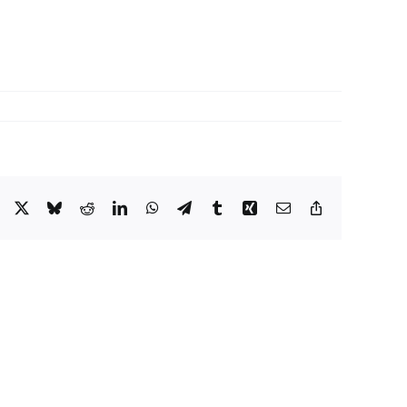
Facebook
X
Bluesky
Reddit
LinkedIn
WhatsApp
Telegram
Tumblr
Xing
Email
Copy
Link