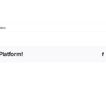
em
ados
©Tempo
Livre
Platform!