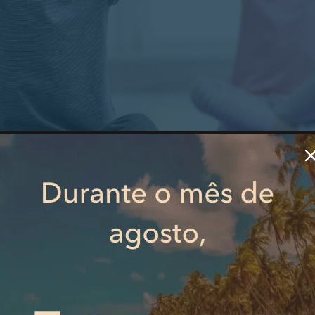
a, coordenador dos Serviços Desportivos da Tempo Livr
ábitos de atividade física nas crianças”. Às 10h00, Bruna
imento com a palestra “Nutrição saudável para crianças”.
Centro de Investigação em Antropologia e Saúde da Unive