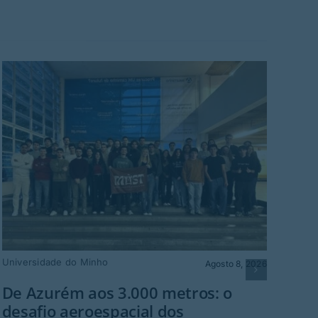
Universidade do Minho
Agosto 8, 2026
Fes
De Azurém aos 3.000 metros: o
sá
desafio aeroespacial dos
Gu