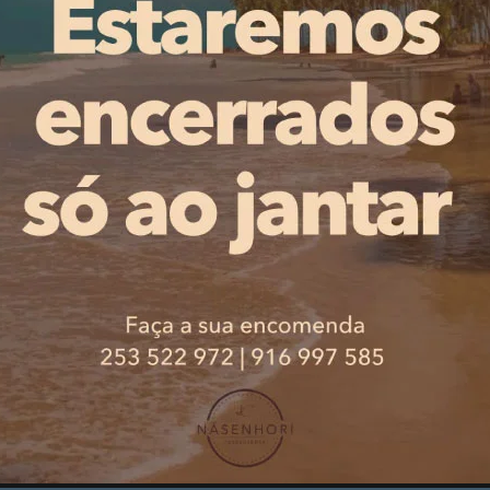
écrans, mais vida ativa”. O ciclo de palestras será encer
sicologia da Universidade do Minho, com a intervenção “
uvenil”. O evento termina com um debate às 12h00.
odem ser realizadas através de um formulário online dispo
PUBLICIDADE