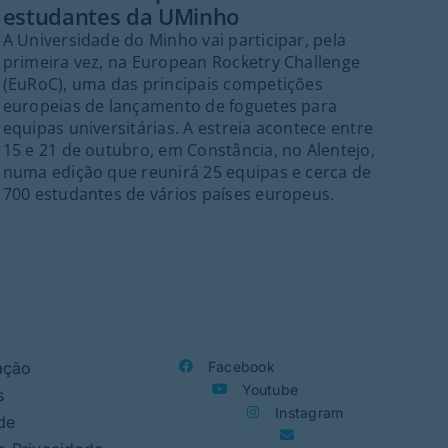
estudantes da UMinho
Dep
A Universidade do Minho vai participar, pela
cul
primeira vez, na European Rocketry Challenge
inte
(EuRoC), uma das principais competições
Cor
europeias de lançamento de foguetes para
agos
equipas universitárias. A estreia acontece entre
par
15 e 21 de outubro, em Constância, no Alentejo,
numa edição que reunirá 25 equipas e cerca de
700 estudantes de vários países europeus.
ação
Facebook
Youtube
s
Instagram
de