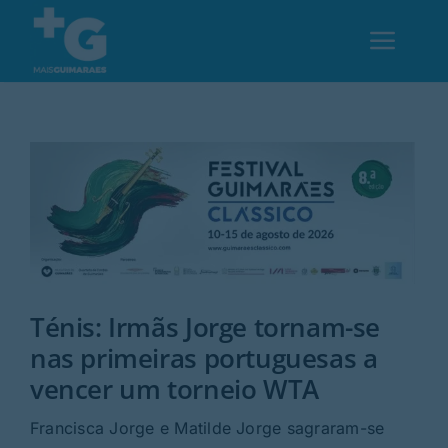
Skip
to
Toggl
content
Navig
Em Guimarães
Cultura
Desporto
Ténis: Irmãs Jorge tornam-se
Opinião
nas primeiras portuguesas a
vencer um torneio WTA
Região
Francisca Jorge e Matilde Jorge sagraram-se