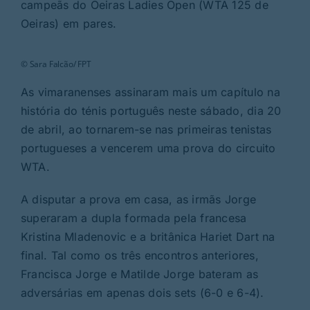
Rubricas
campeãs do Oeiras Ladies Open (WTA 125 de
Oeiras) em pares.
Jornal
© Sara Falcão/ FPT
As vimaranenses assinaram mais um capítulo na
Revista
história do ténis português neste sábado, dia 20
de abril, ao tornarem-se nas primeiras tenistas
Search
portugueses a vencerem uma prova do circuito
For:
WTA.
A disputar a prova em casa, as irmãs Jorge
superaram a dupla formada pela francesa
Kristina Mladenovic e a britânica Hariet Dart na
final. Tal como os três encontros anteriores,
Francisca Jorge e Matilde Jorge bateram as
adversárias em apenas dois sets (6-0 e 6-4).