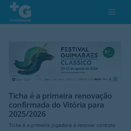
Skip
to
Toggl
content
Navig
Em Guimarães
Cultura
Desporto
Ticha é a primeira renovação
Opinião
confirmada do Vitória para
2025/2026
Região
Ticha é a primeira jogadora a renovar contrato