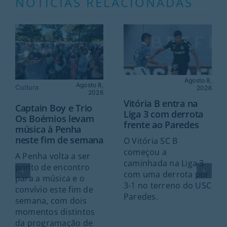
NOTÍCIAS RELACIONADAS
Agosto 8,
Agosto 8,
Cultura
2026
2026
Vitória B entra na
Captain Boy e Trio
Liga 3 com derrota
Os Boémios levam
frente ao Paredes
música à Penha
neste fim de semana
O Vitória SC B
começou a
A Penha volta a ser
caminhada na Liga 3
ponto de encontro
com uma derrota por
para a música e o
3-1 no terreno do USC
convívio este fim de
Paredes.
semana, com dois
momentos distintos
da programação de