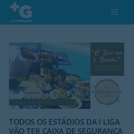
Skip
to
Toggl
content
Navig
Em Guimarães
Cultura
Desporto
Opinião
Região
TODOS OS ESTÁDIOS DA I LIGA
VÃO TER CAIXA DE SEGURANÇA