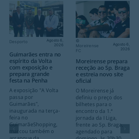
Agosto 6,
©
Desporto
Agosto 6,
2026
Moreirense
2026
FC
Guimarães entra no
espírito da Volta
Moreirense prepara
com exposição e
receção ao Sp. Braga
prepara grande
e estreia novo site
festa na Penha
oficial
A exposição "A Volta
O Moreirense já
passa por
definiu o preço dos
Guimarães",
bilhetes para o
inaugurada na terça-
encontro da 1.ª
feira no
jornada da I Liga,
GuimarãeShopping,
frente ao Sp. Braga,
marcou também o
agendado para
arranque da
domingo, às 20h30,