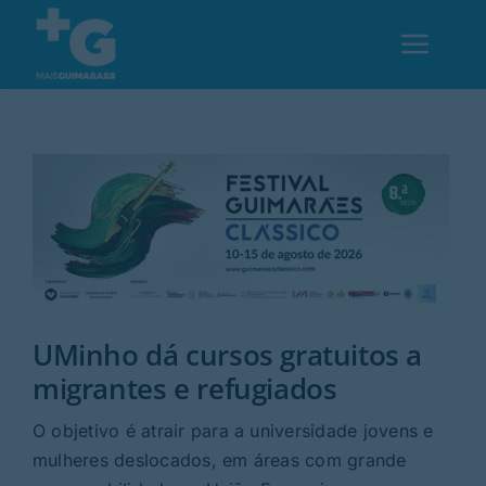
Skip
to
Toggl
content
Navig
Em Guimarães
Cultura
Desporto
UMinho dá cursos gratuitos a
Opinião
migrantes e refugiados
Região
O objetivo é atrair para a universidade jovens e
mulheres deslocados, em áreas com grande