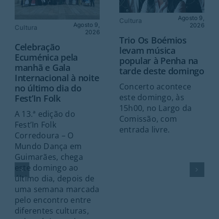
Agosto 9,
Cultura
Agosto 9,
2026
Cultura
2026
Trio Os Boémios
Celebração
levam música
Ecuménica pela
popular à Penha na
manhã e Gala
tarde deste domingo
Internacional à noite
Concerto acontece
no último dia do
este domingo, às
Fest’In Folk
15h00, no Largo da
A 13.ª edição do
Comissão, com
Fest’In Folk
entrada livre.
Corredoura – O
Mundo Dança em
Guimarães, chega
este domingo ao
último dia, depois de
uma semana marcada
pelo encontro entre
diferentes culturas,