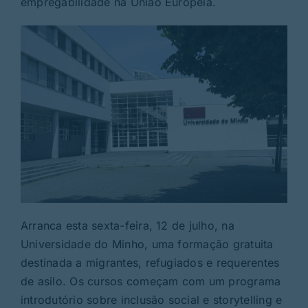
empregabilidade na União Europeia.
Rubricas
Jornal
Revista
Search
For:
Arranca esta sexta-feira, 12 de julho, na
Universidade do Minho, uma formação gratuita
destinada a migrantes, refugiados e requerentes
de asilo. Os cursos começam com um programa
introdutório sobre inclusão social e storytelling e