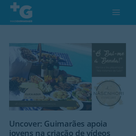
Skip
to
Toggl
content
Navig
Em Guimarães
Cultura
Desporto
Opinião
Região
Uncover: Guimarães apoia
jovens na criação de vídeos